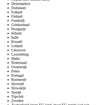
Denemarken
Duitsland
Estland
Finland
Frankrijk
Griekenland
Hongarije
Ierland
Italië
Kroatië
Letland
Litouwen
Luxemburg
Malta
Nederland
Oostenrijk
Polen
Portugal
Roemenië
Slovenië
Slowakije
Spanje
Tsjechië
Zweden
Zwitserland (geen EU-land, maar EU-regels wel van